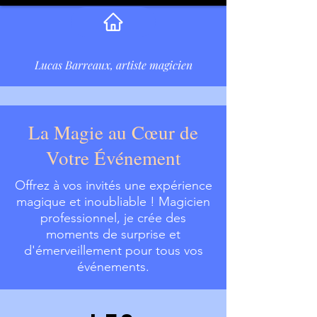
Lucas Barreaux, artiste magicien
La Magie au Cœur de
Votre Événement
Offrez à vos invités une expérience
magique et inoubliable ! Magicien
professionnel, je crée des
moments de surprise et
d'émerveillement pour tous vos
événements.