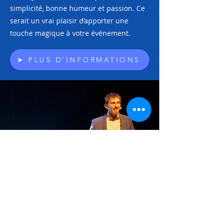
simplicité, bonne humeur et passion. Ce
serait un vrai plaisir d’apporter une
touche magique à votre événement.
➤ PLUS D'INFORMATIONS