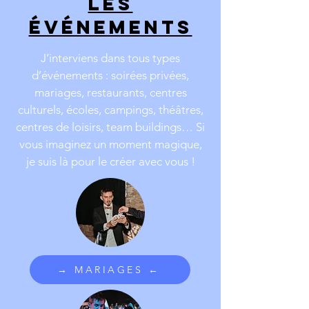
LES
événements
J’interviens dans tous types
d’événements : soirées privées,
mariages, restaurants, centres
culturels, écoles, campings, théâtres,
centres de loisirs, team buildings… Si
vous imaginez un moment magique,
je suis là pour le créer avec vous !
→ MARIAGES ←