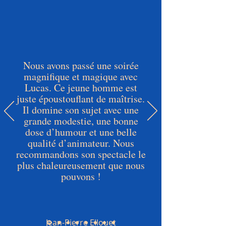
Nous avons passé une soirée
magnifique et magique avec
Lucas. Ce jeune homme est
juste époustouflant de maîtrise.
Il domine son sujet avec une
grande modestie, une bonne
dose d’humour et une belle
qualité d’animateur. Nous
recommandons son spectacle le
plus chaleureusement que nous
pouvons !
Jean-Pierre Ellouet