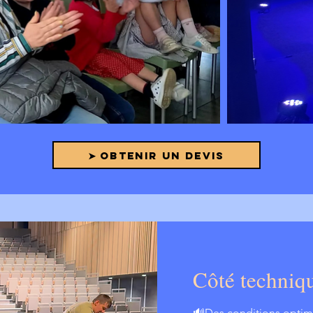
➤ OBTENIR UN DEVIS
Côté techniqu
🔊Des conditions opti