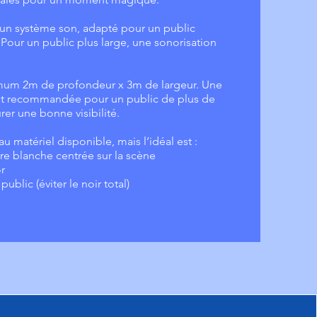
’un système son, adapté pour un public
 Pour un public plus large, une sonorisation
.
mum 2m de profondeur x 3m de largeur. Une
st recommandée pour un public de plus de
rer une bonne visibilité.
u matériel disponible, mais l’idéal est :
e blanche centrée sur la scène
r
ublic (éviter le noir total)