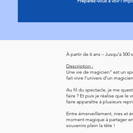
Préparez-vous à voir l’imp
À partir de 6 ans – Jusqu’à 500 
Description :
Une vie de magicien" est un spe
fait vivre l’univers d’un magicie
Au fil du spectacle, je me quest
faire ? Et puis je réalise que l
faire apparaître à plusieurs rep
Entre émerveillement, rires et 
moment magique à partager en f
souvenirs plein la tête !