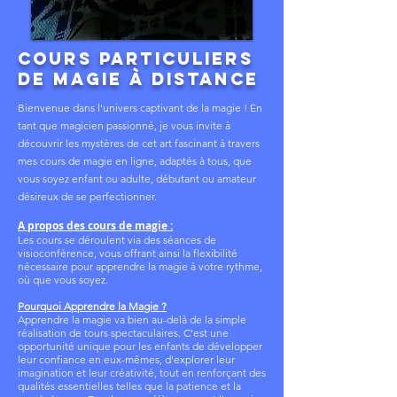
Cours Particuliers
de Magie à distance
Bienvenue dans l'univers captivant de la magie ! En
tant que magicien passionné, je vous invite à
découvrir les mystères de cet art fascinant à travers
mes cours de magie en ligne, adaptés à tous, que
vous soyez enfant ou adulte, débutant ou amateur
désireux de se perfectionner.
A propos des cours de magie :
Les cours se déroulent via des séances de
visioconférence, vous offrant ainsi la flexibilité
nécessaire pour apprendre la magie à votre rythme,
où que vous soyez.
Pourquoi Apprendre la Magie ?
Apprendre la magie va bien au-delà de la simple
réalisation de tours spectaculaires. C'est une
opportunité unique pour les enfants de développer
leur confiance en eux-mêmes, d'explorer leur
imagination et leur créativité, tout en renforçant des
qualités essentielles telles que la patience et la