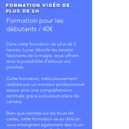
Formation vidéo de
plus de 2h
Formation pour les
débutants / 40€
Dans cette formation de plus de 2
heures, Lucas dévoile les secrets
fascinants de la magie, vous offrant
ainsi la possibilité d'éblouir vos
proches.
Cette formation, méticuleusement
réalisée par un monteur professionnel
assure ainsi une compréhension
optimale grâce à plusieurs plans de
caméra.
Bien que centrée sur les tours de
cartes, cette formation va au-delà en
vous enseignant également des tours