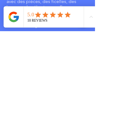
avec des pièces, des ficelles, des
bagues, des élastiques... En somme,
elle offre une palette complète
d'astuces magiques pour émerveiller
votre entourage.
➤ ME CONTACTER
Régions desservies
Bretagne, Pays de la Loire, Normandie, Région
Parisienne, centre Val de Loire, Nouvelle Aquitaine
...