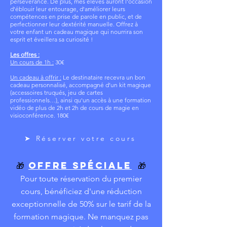
persévérance. De plus, mes élèves auront l'occasion
d'éblouir leur entourage, d'améliorer leurs
compétences en prise de parole en public, et de
perfectionner leur dextérité manuelle. Offrez à
votre enfant un cadeau magique qui nourrira son
esprit et éveillera sa curiosité !
Les offres :
Un cours de 1h :
30€
Un cadeau à offrir :
Le destinataire recevra un bon
cadeau personnalisé, accompagné d’un kit magique
(accessoires truqués, jeu de cartes
professionnels…), ainsi qu'un accès à une formation
vidéo de plus de 2h et 2h de cours de magie en
visioconférence. 180€
➤ Réserver votre cours
🎁
Offre Spéciale
🎁
Pour toute réservation du premier
cours, bénéficiez d'une réduction
exceptionnelle de 50% sur le tarif de la
formation magique. Ne manquez pas